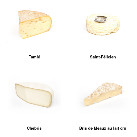
Tamié
Saint-Félicien
Chebris
Bris de Meaux au lait cru