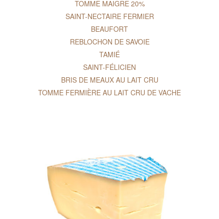
TOMME MAIGRE 20%
SAINT-NECTAIRE FERMIER
BEAUFORT
REBLOCHON DE SAVOIE
TAMIÉ
SAINT-FÉLICIEN
BRIS DE MEAUX AU LAIT CRU
TOMME FERMIÈRE AU LAIT CRU DE VACHE
VIEILLE TOMME À 40%
TOMME FERMIÈRE À 40%
TOMME CRAYEUSE
BLEU D’AUVERGNE
MORBIER DU JURA
COMTÉ DOUX
ABONDANCE FERMIER
GRUYÈRE SUISSE
ROQUEFORT PAPILLON